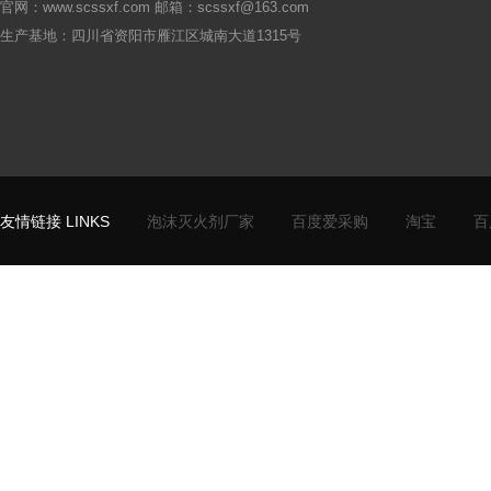
官网：www.scssxf.com 邮箱：scssxf@163.com
生产基地：四川省资阳市雁江区城南大道1315号
友情链接 LINKS
泡沫灭火剂厂家
百度爱采购
淘宝
百