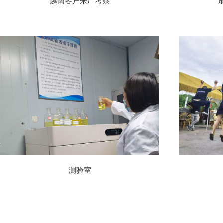
越南客户来厂考察
测验室