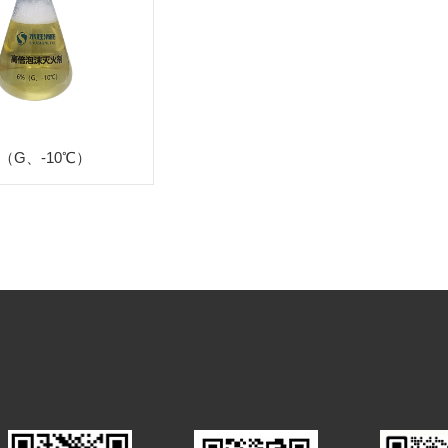
%（G、-10℃）
水系灭火剂S-3-AB