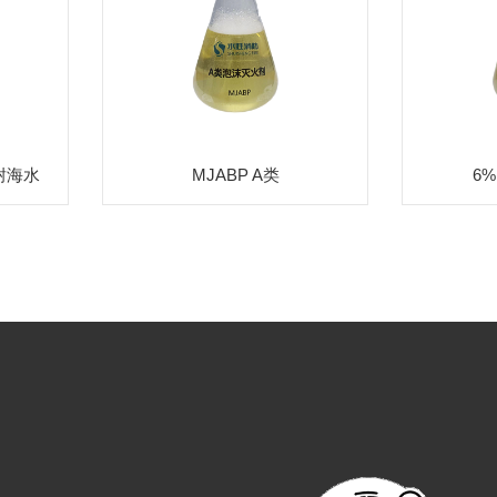
-耐海水
MJABP A类
6